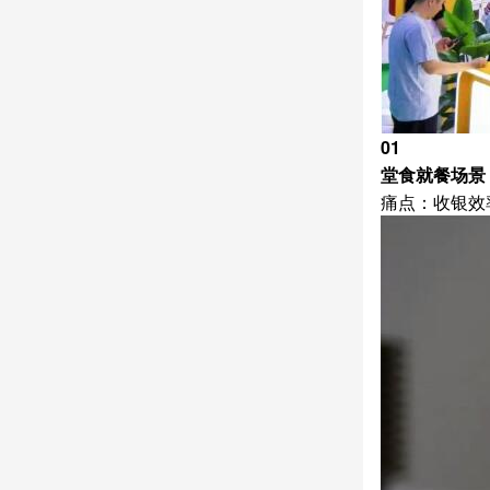
01
堂食就餐场景
痛点：收银效